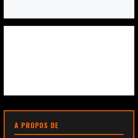
Pour toute question, suggestion ou collaboration sur
le site Neardeathcondition, vous pouvez nous écrire
à l’adresse suivante : ai[at]hyperlinker[point]ai
Nous vous répondrons dans les plus brefs délais.
A PROPOS DE