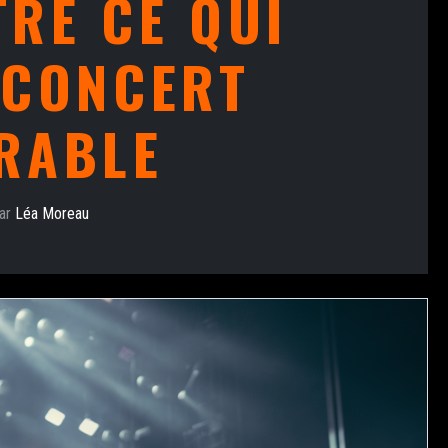
RE CE QUI
 CONCERT
RABLE
ar
Léa Moreau