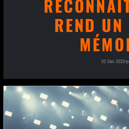
RECONNAÎT
REND UN
MÉMO
02 Dec 2025
•
p